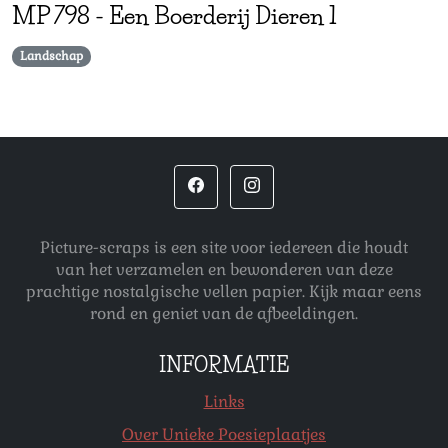
MP
798
-
Een Boerderij Dieren 1
Landschap
Picture-scraps is een site voor iedereen die houdt
van het verzamelen en bewonderen van deze
prachtige nostalgische vellen papier. Kijk maar eens
rond en geniet van de afbeeldingen.
INFORMATIE
Links
Over Unieke Poesieplaatjes