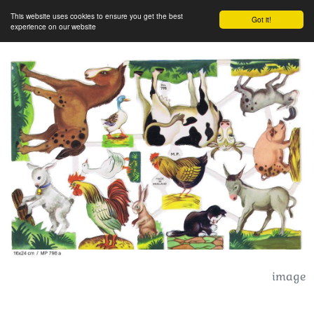
This website uses cookies to ensure you get the best
Got it!
experience on our website
image