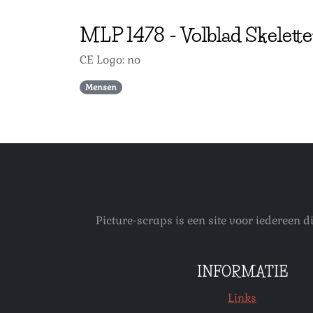
MLP
1478
-
Volblad Skelett
CE Logo: no
Mensen
Picture-scraps is een site voor iedereen
INFORMATIE
Links