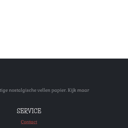
ige nostalgische vellen papier. Kijk maar
SERVICE
Contact