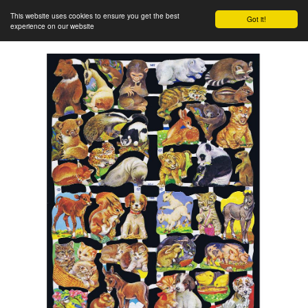
This website uses cookies to ensure you get the best
Got it!
experience on our website