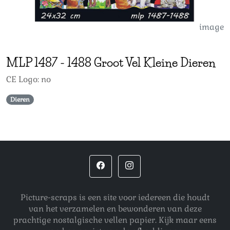
image
MLP
1487
-
1488 Groot Vel Kleine Dieren
CE Logo: no
Dieren
Picture-scraps is een site voor iedereen die houdt
van het verzamelen en bewonderen van deze
prachtige nostalgische vellen papier. Kijk maar eens