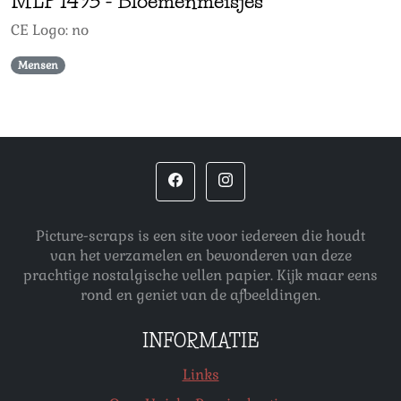
MLP
1493
-
Bloemenmeisjes
CE Logo: no
Mensen
Picture-scraps is een site voor iedereen die houdt
van het verzamelen en bewonderen van deze
prachtige nostalgische vellen papier. Kijk maar eens
rond en geniet van de afbeeldingen.
INFORMATIE
Links