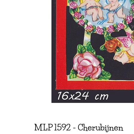
MLP
1592
-
Cherubijnen