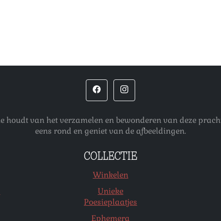
 die houdt van het verzamelen en bewonderen van deze pracht
eens rond en geniet van de afbeeldingen.
COLLECTIE
Winkelen
s
Unieke
Poesieplaatjes
Ephemera