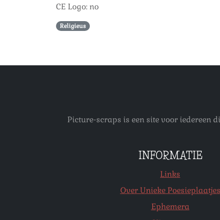
CE Logo: no
Religieus
Picture-scraps is een site voor iedereen
INFORMATIE
Links
Over Unieke Poesieplaatje
Ephemera