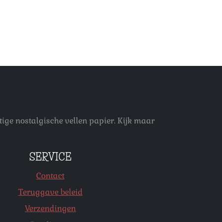
ige nostalgische vellen papier. Kijk maar
SERVICE
Contact
Teruggave beleid
Verzendingen