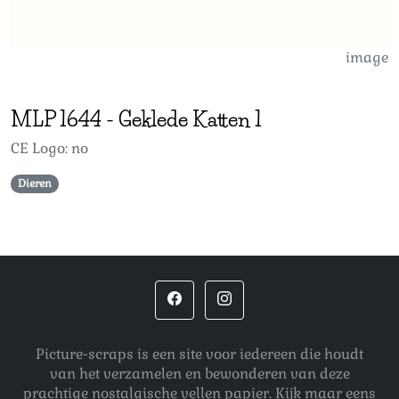
image
MLP
1644
-
Geklede Katten 1
CE Logo: no
Dieren
Picture-scraps is een site voor iedereen die houdt
van het verzamelen en bewonderen van deze
prachtige nostalgische vellen papier. Kijk maar eens