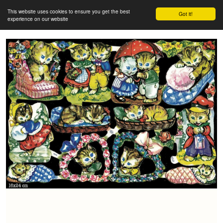
This website uses cookies to ensure you get the best
Got it!
experience on our website