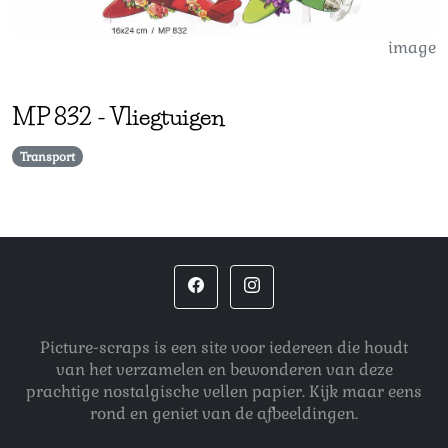
image
MP
832
-
Vliegtuigen
Transport
Picture-scraps is een site voor iedereen die houdt
van het verzamelen en bewonderen van deze
prachtige nostalgische vellen papier. Kijk maar eens
rond en geniet van de afbeeldingen.