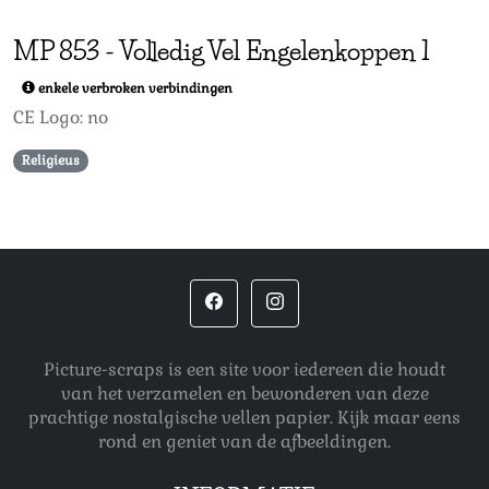
MP
853
-
Volledig Vel Engelenkoppen 1
enkele verbroken verbindingen
CE Logo: no
Religieus
Picture-scraps is een site voor iedereen die houdt
van het verzamelen en bewonderen van deze
prachtige nostalgische vellen papier. Kijk maar eens
rond en geniet van de afbeeldingen.