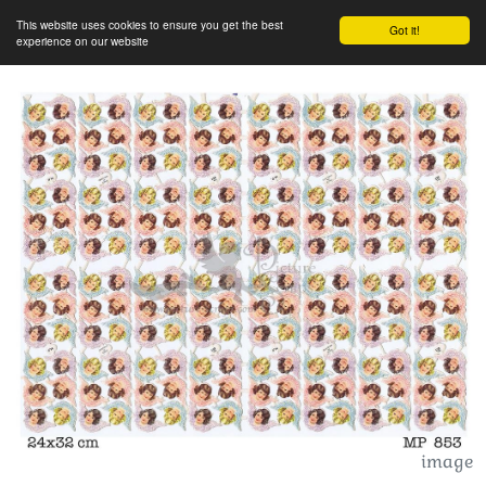
This website uses cookies to ensure you get the best
Got it!
experience on our website
image