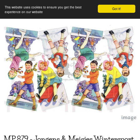
This website uses cookies to ensure you get the best
Got it!
experience on our website
image
MP
879
-
Jongens & Meisjes Wintersport