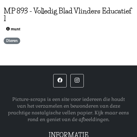
MP
893
-
Volledig Blad Vlinders Educatief
1
munt
Dieren
Picture-scraps is een site voor iedereen die houdt
van het verzamelen en bewonderen van deze
prachtige nostalgische vellen papier. Kijk maar eens
rond en geniet van de afbeeldingen.
INFORMATIE