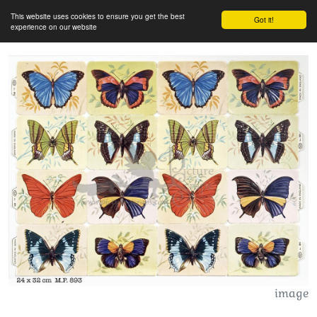
This website uses cookies to ensure you get the best
Got it!
experience on our website
image