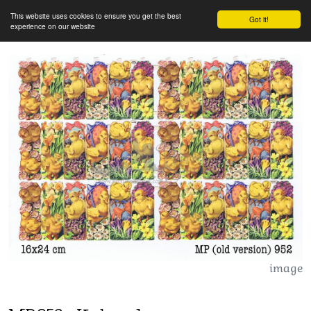
This website uses cookies to ensure you get the best
Got it!
experience on our website
image