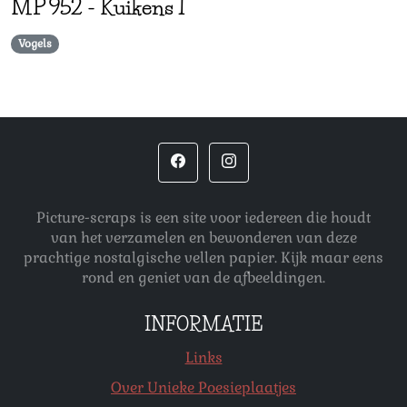
MP
952
-
Kuikens 1
Vogels
Picture-scraps is een site voor iedereen die houdt
van het verzamelen en bewonderen van deze
prachtige nostalgische vellen papier. Kijk maar eens
rond en geniet van de afbeeldingen.
INFORMATIE
Links
Over Unieke Poesieplaatjes