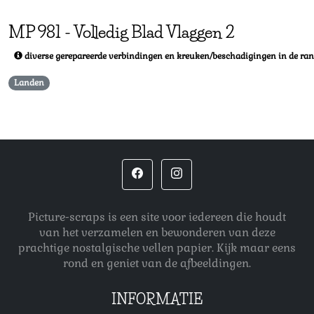
MP
981
-
Volledig Blad Vlaggen 2
diverse gerepareerde verbindingen en kreuken/beschadigingen in de ran
Landen
Picture-scraps is een site voor iedereen die houdt
van het verzamelen en bewonderen van deze
prachtige nostalgische vellen papier. Kijk maar eens
rond en geniet van de afbeeldingen.
INFORMATIE