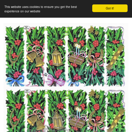
This website uses cookies to ensure you get the best
Got it!
experience on our website