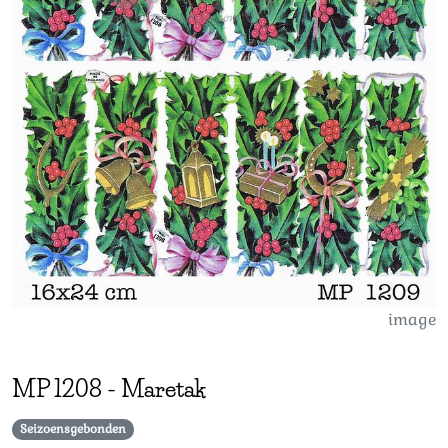
image
MP
1208
-
Maretak
Seizoensgebonden