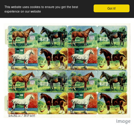
This website uses cookies to ensure you get the best
Got it!
experience on our website
image