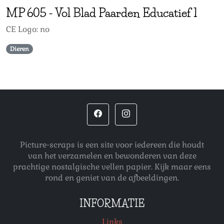
MP
605
-
Vol Blad Paarden Educatief 1
CE Logo: no
Dieren
Picture-scraps is een site voor iedereen die houdt
van het verzamelen en bewonderen van deze
prachtige nostalgische vellen papier. Kijk maar eens
rond en geniet van de afbeeldingen.
INFORMATIE
Links