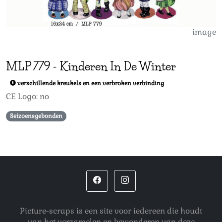
image
MLP
779
-
Kinderen In De Winter
verschillende kreukels en een verbroken verbinding
CE Logo: no
Seizoensgebonden
Picture-scraps is een site voor iedereen die houdt
van het verzamelen en bewonderen van deze