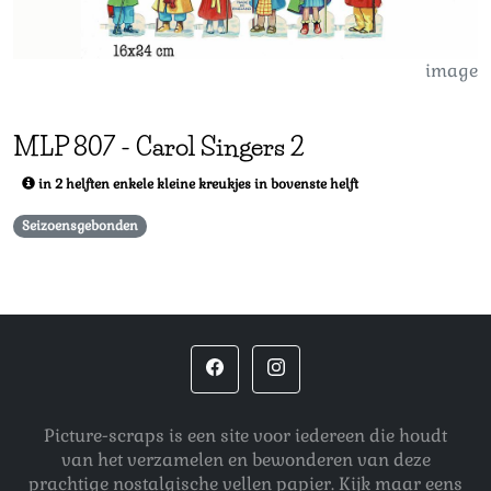
image
MLP
807
-
Carol Singers 2
in 2 helften enkele kleine kreukjes in bovenste helft
Seizoensgebonden
Picture-scraps is een site voor iedereen die houdt
van het verzamelen en bewonderen van deze
prachtige nostalgische vellen papier. Kijk maar eens