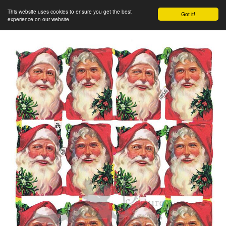
This website uses cookies to ensure you get the best
Got it!
experience on our website