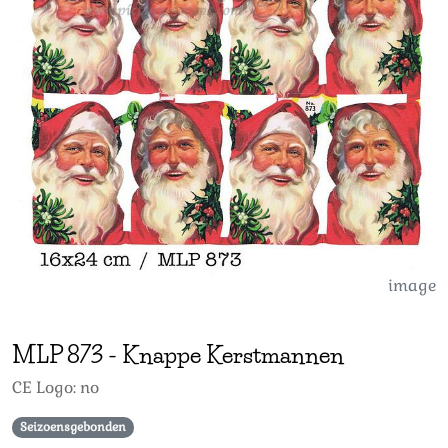
image
MLP
873
-
Knappe Kerstmannen
CE Logo: no
Seizoensgebonden