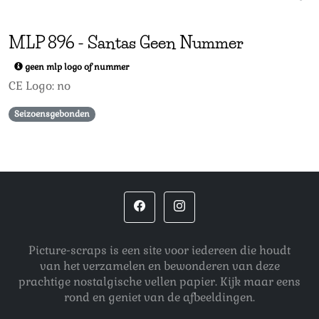
MLP
896
-
Santas Geen Nummer
geen mlp logo of nummer
CE Logo: no
Seizoensgebonden
Picture-scraps is een site voor iedereen die houdt
van het verzamelen en bewonderen van deze
prachtige nostalgische vellen papier. Kijk maar eens
rond en geniet van de afbeeldingen.