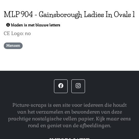
MLP
904
-
Gainsborough Ladies In Ovals 1
bladen is met blauwe letters
CE Logo: no
Mensen
Picture-scraps is een site voor iedereen die houdt
van het verzamelen en bewonderen van deze
prachtige nostalgische vellen papier. Kijk maar eens
rond en geniet van de afbeeldingen.