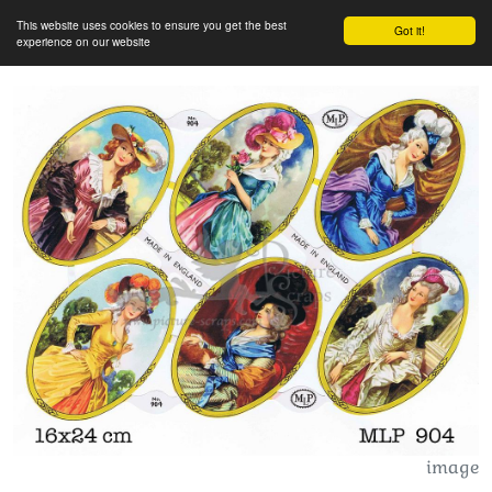
This website uses cookies to ensure you get the best
Got it!
experience on our website
image