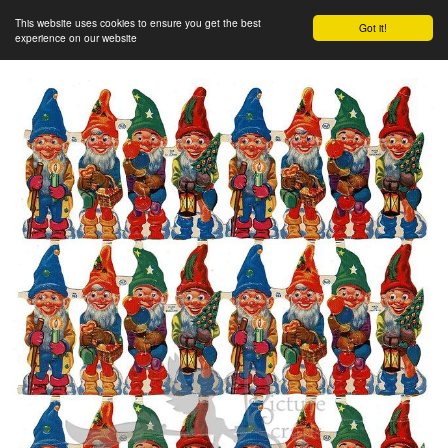
This website uses cookies to ensure you get the best
Got it!
experience on our website