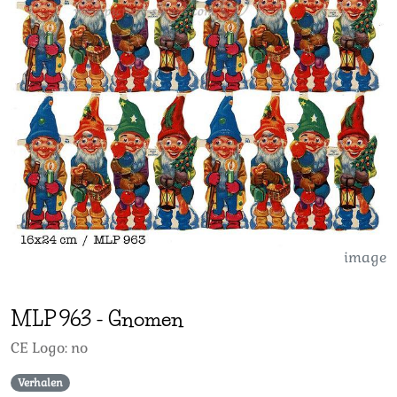
image
MLP
963
-
Gnomen
CE Logo: no
Verhalen