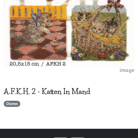
image
A.F.K.H.
2
-
Katten In Mand
Dieren