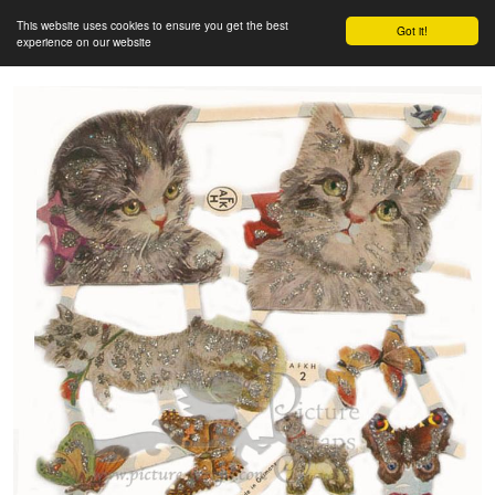
This website uses cookies to ensure you get the best
Got it!
experience on our website