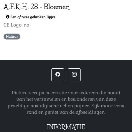
A.F.K.H.
28
-
Bloemen
Een of twee gebroken lipjes
CE Logo: no
Natuur
Picture-scraps is een site voor iedereen die houdt
van het verzamelen en bewonderen van deze
prachtige nostalgische vellen papier. Kijk maar eens
rond en geniet van de afbeeldingen.
INFORMATIE