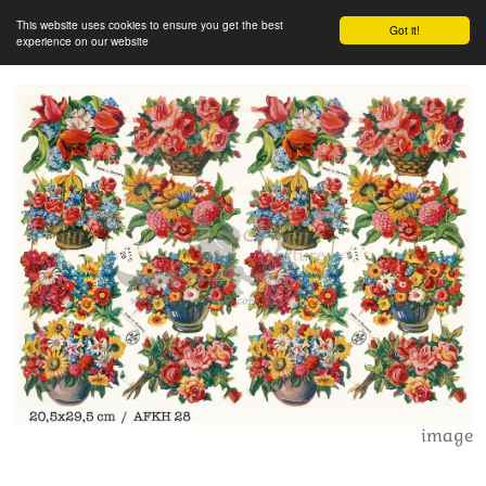
This website uses cookies to ensure you get the best
Got it!
experience on our website
image