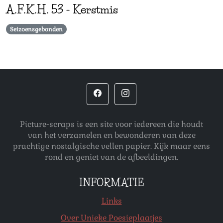
A.F.K.H.
53
-
Kerstmis
Seizoensgebonden
Picture-scraps is een site voor iedereen die houdt
van het verzamelen en bewonderen van deze
prachtige nostalgische vellen papier. Kijk maar eens
rond en geniet van de afbeeldingen.
INFORMATIE
Links
Over Unieke Poesieplaatjes