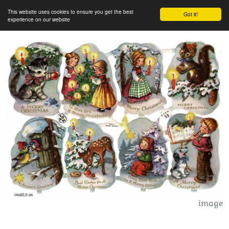
This website uses cookies to ensure you get the best
Got it!
experience on our website
image