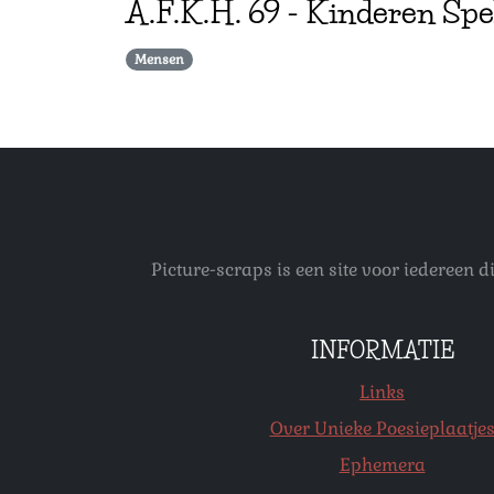
A.F.K.H.
69
-
Kinderen Spe
Mensen
Picture-scraps is een site voor iedereen
INFORMATIE
Links
Over Unieke Poesieplaatje
Ephemera