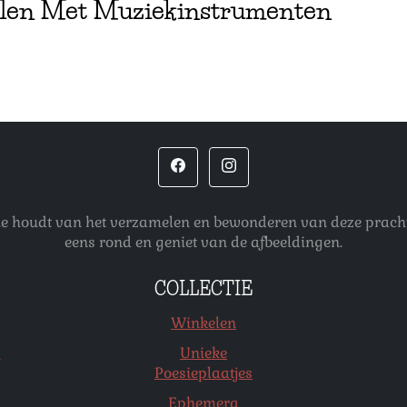
len Met Muziekinstrumenten
 die houdt van het verzamelen en bewonderen van deze pracht
eens rond en geniet van de afbeeldingen.
COLLECTIE
Winkelen
s
Unieke
Poesieplaatjes
Ephemera