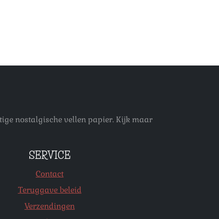
ige nostalgische vellen papier. Kijk maar
SERVICE
Contact
Teruggave beleid
Verzendingen