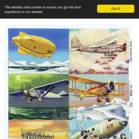
This website uses cookies to ensure you get the best
Got it!
experience on our website