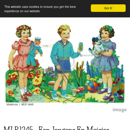
This website uses cookies to ensure you get the best
Got it!
experience on our website
image
MLP
1245
-
Een Jongens En Meisjes