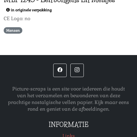
in originele verpakking
CE Logo: no
Mensen
Picture-scraps is een site voor iedereen die houdt
van het verzamelen en bewonderen van deze
prachtige nostalgische vellen papier. Kijk maar eens
rond en geniet van de afbeeldingen.
INFORMATIE
Links