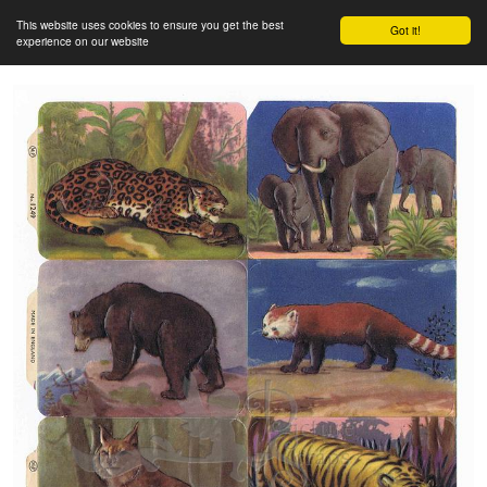
This website uses cookies to ensure you get the best
Got it!
experience on our website