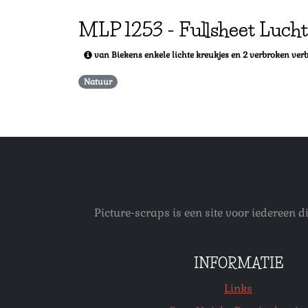
MLP
1253
-
Fullsheet Luch
van Biekens enkele lichte kreukjes en 2 verbroken ver
Natuur
Picture-scraps is een site voor iedereen
INFORMATIE
Links