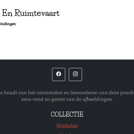
t En Ruimtevaart
bindingen
 die houdt van het verzamelen en bewonderen van deze pracht
eens rond en geniet van de afbeeldingen.
COLLECTIE
Winkelen