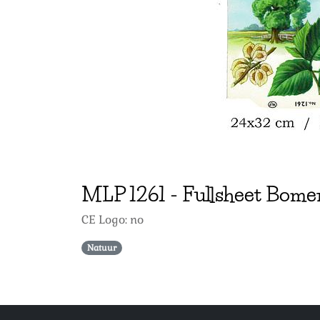
MLP
1261
-
Fullsheet Bome
CE Logo: no
Natuur