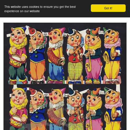
This website uses cookies to ensure you get the best
Got it!
experience on our website