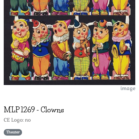
image
MLP
1269
-
Clowns
CE Logo: no
Theater