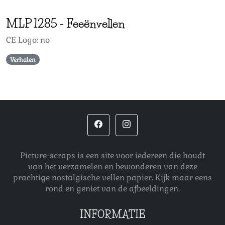
MLP
1285
-
Feeënvellen
CE Logo: no
Verhalen
Picture-scraps is een site voor iedereen die houdt
van het verzamelen en bewonderen van deze
prachtige nostalgische vellen papier. Kijk maar eens
rond en geniet van de afbeeldingen.
INFORMATIE