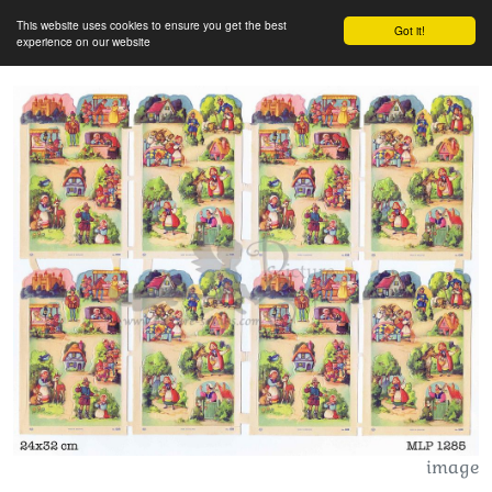
This website uses cookies to ensure you get the best
Got it!
experience on our website
image