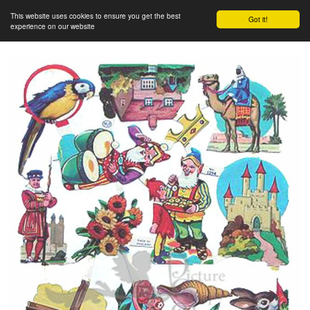
This website uses cookies to ensure you get the best
Got it!
experience on our website