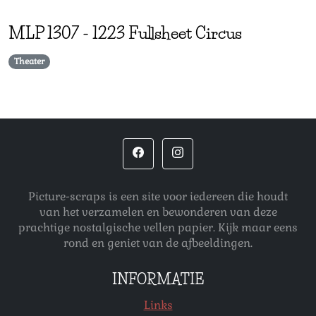
MLP
1307
-
1223 Fullsheet Circus
Theater
Picture-scraps is een site voor iedereen die houdt
van het verzamelen en bewonderen van deze
prachtige nostalgische vellen papier. Kijk maar eens
rond en geniet van de afbeeldingen.
INFORMATIE
Links