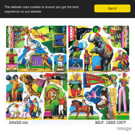
This website uses cookies to ensure you get the best
Got it!
experience on our website
image