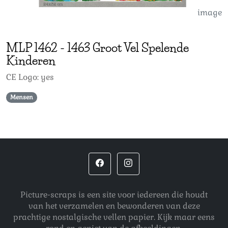
image
MLP
1462
-
1463 Groot Vel Spelende
Kinderen
CE Logo: yes
Mensen
Picture-scraps is een site voor iedereen die houdt
van het verzamelen en bewonderen van deze
prachtige nostalgische vellen papier. Kijk maar eens