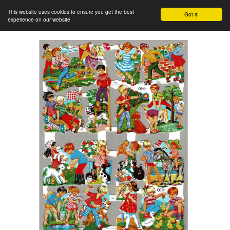
This website uses cookies to ensure you get the best
Got it!
experience on our website