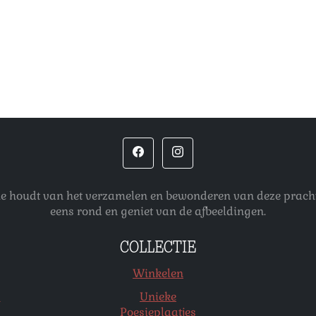
 die houdt van het verzamelen en bewonderen van deze pracht
eens rond en geniet van de afbeeldingen.
COLLECTIE
Winkelen
s
Unieke
Poesieplaatjes