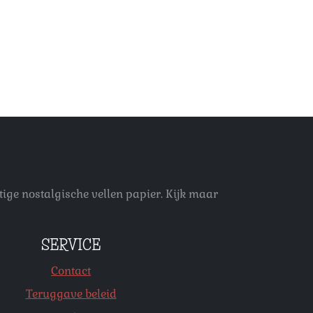
ige nostalgische vellen papier. Kijk maar
SERVICE
Contact
Teruggave beleid