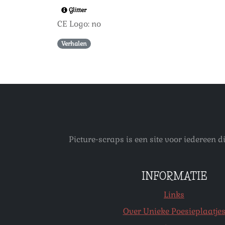
Glitter
CE Logo: no
Verhalen
Picture-scraps is een site voor iedereen
INFORMATIE
Links
Over Unieke Poesieplaatje