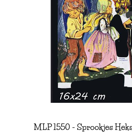
MLP
1550
-
Sprookjes Hekse