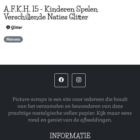
A.F.K.H.
15
-
Kinderen Spelen
Verschillende Naties Glitter
Glitter
Mensen
Picture-scraps is een site voor iedereen die houdt
van het verzamelen en bewonderen van deze
prachtige nostalgische vellen papier. Kijk maar eens
rond en geniet van de afbeeldingen.
INFORMATIE