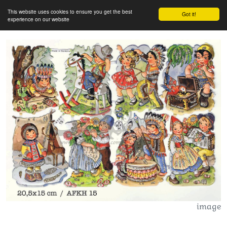
This website uses cookies to ensure you get the best
Got it!
experience on our website
image