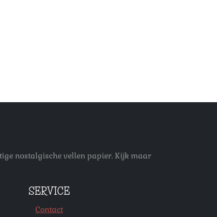
ige nostalgische vellen papier. Kijk maar
SERVICE
Contact