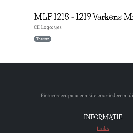
MLP
1218
-
1219 Varkens M
CE Logo: yes
Theater
Picture-scraps is een site voor iedereen
INFORMATIE
Links